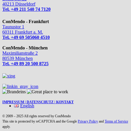
40213 Düsseldorf
Tel. +49 211 540 74 7120
ConMendo - Frankfurt
Taunustor 1
60311 Frankfurt a. M.
Tel. +49 69 505060 4510
ConMendo - München
Maximilianstraße 2
80539 München
Tel. +49 89 20 500 8725
IMPRESSUM |
DATENSCHUTZ |
KONTAKT
English
© 2009 – 2025 All rights reserved by ConMendo
This site is protected by reCAPTCHA and the Google
Privacy Policy
and
Terms of Service
apply.