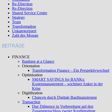
Re-Direction
Re-Direction
Shared Service Centre
Strategy
Team
Transformation
Unkategorisiert
Zahl des Monats
BEITRÄGE
FINANCE
Banking at a Glance
Orientation
Transformation Finance – Ein Perspektivwechsel
Optimization
SMART SAVINGS for BANKs:
Kostenmanagement – wichtiger Anker in der
Krise
Digitilization
Chancen durch Digitale Baufinanzierung
Transaction
Due Diligence in Vorbereitung auf den
Zusammenschluss zweier Kreditinstitute